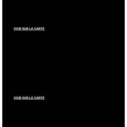
+221 33 869 26 26
mccanndakar@mccanndakar.com
VOIR SUR LA CARTE
Douala
+237 233 43 91 88
info.agence@mccanndouala.com
VOIR SUR LA CARTE
© McCann 2017