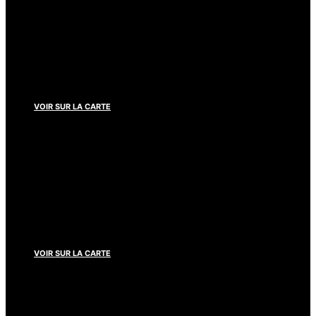
Abidjan
+225 27 22 40 17 17
info@mccannabidjan.com
VOIR SUR LA CARTE
Conakry
+224 621 893 866
mccannconakry@mccannconakry.com
VOIR SUR LA CARTE
Dakar