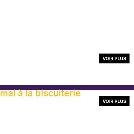
VOIR PLUS
c is the new black
mai à la biscuiterie
VOIR PLUS
TE
TE
TE
TE