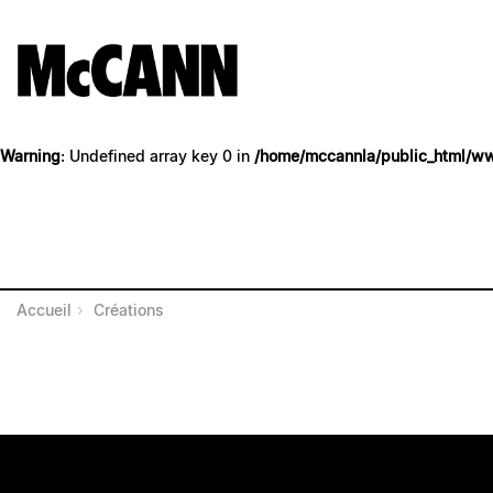
Warning
: Undefined array key 0 in
/home/mccannla/public_html/w
Warning
: Undefined array key 0 in
/home/mccannla/public_html/w
A
A
A
Accueil
Créations
A