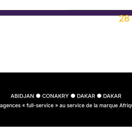
#Chi
28 
FROPTIMIS
FROPTIMIS
FROPTIMIS
FROPTIMIS
●
●
●
ABIDJAN
CONAKRY
DAKAR
DAKAR
 agences « full-service » au service de la marque Afriq