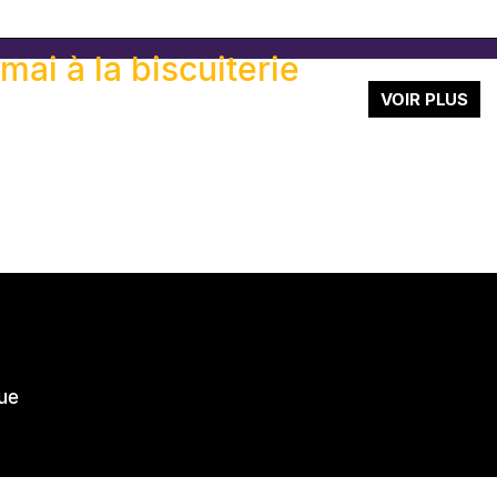
c is the new black
mai à la biscuiterie
VOIR PLUS
TE
TE
TE
TE
ue