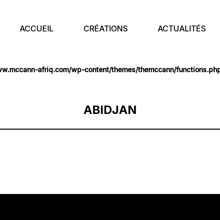
ACCUEIL
CRÉATIONS
ACTUALITÉS
ww.mccann-afriq.com/wp-content/themes/themccann/functions.ph
ww.mccann-afriq.com/wp-content/themes/themccann/functions.ph
ABIDJAN
FROPTIMIS
FROPTIMIS
FROPTIMIS
FROPTIMIS