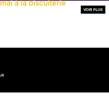
mai à la biscuiterie
VOIR PLUS
TE
TE
TE
TE
ue