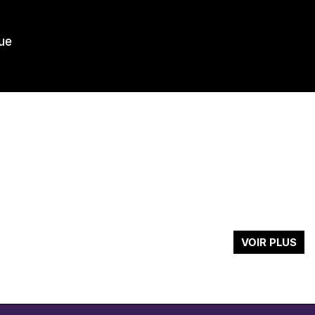
ue
VOIR PLUS
c is the new black