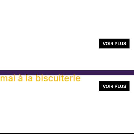
VOIR PLUS
c is the new black
mai à la biscuiterie
VOIR PLUS
TE
TE
TE
TE