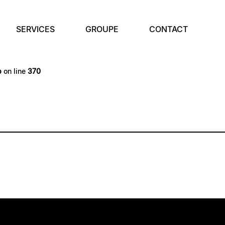
SERVICES
GROUPE
CONTACT
p
on line
369
p
on line
370
TE
TE
TE
TE