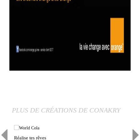
PLUS DE CRÉATIONS DE CONAKRY
Réalise tes rêves
Le