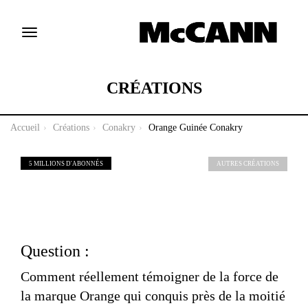
Toggle
navigation
CRÉATIONS
Accueil
Créations
Conakry
Orange Guinée Conakry
5 MILLIONS D'ABONNÉS
AUTRES CRÉATIONS
Question :
Comment réellement témoigner de la force de
la marque Orange qui conquis près de la moitié