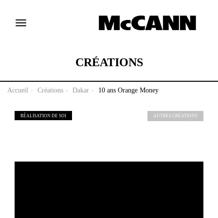
Toggle
navigation
CRÉATIONS
Accueil
Créations
Dakar
10 ans Orange Money
RÉALISATION DE SOI
AUTRES CRÉATIONS