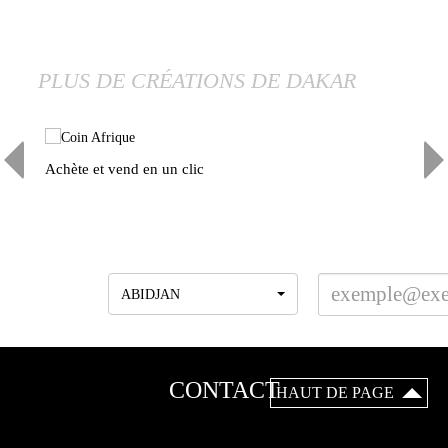
PLUS DE CRÉATIONS DE DAKAR
Achète et vend en un clic
Os
INSCRIVEZ-VOUS A LA NEWSLETTER
Agences
ABIDJAN
CONTACT
HAUT DE PAGE