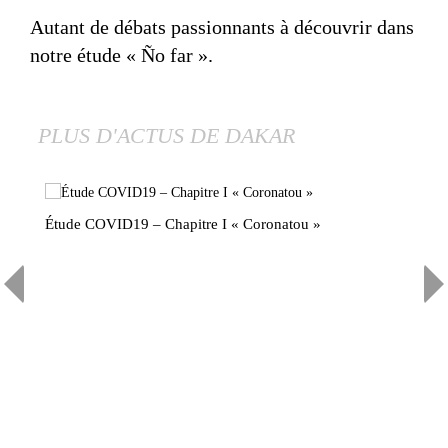
Autant de débats passionnants à découvrir dans
notre étude « Ño far ».
PLUS D'ACTUS DE DAKAR
Étude COVID19 – Chapitre I « Coronatou »
Le