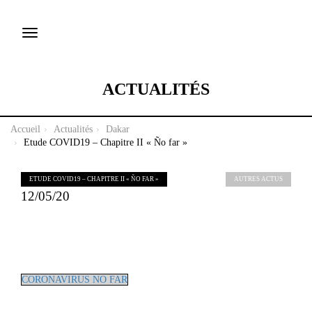
Toggle
navigation
ACTUALITÉS
Accueil
Actualités
Dakar
Etude COVID19 – Chapitre II « Ño far »
AUTRES ACTUS
ETUDE COVID19 – CHAPITRE II « ÑO FAR »
12/05/20
CORONAVIRUS NO FAR